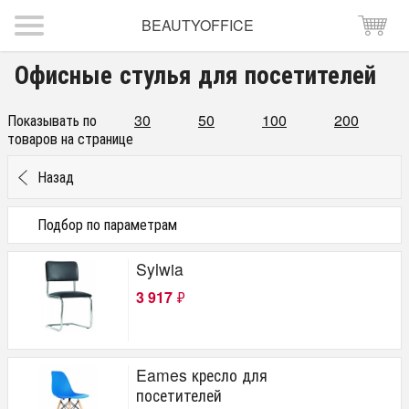
BEAUTYOFFICE
Офисные стулья для посетителей
Показывать по
30
50
100
200
товаров на странице
Назад
Подбор по параметрам
Цена
Sylwia
от
до
руб.
3 917
₽
Бренд
Chairman
Бюрократ
Eames кресло для
Новый Стиль (Белоруссия)
посетителей