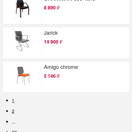
8 890
₽
Jarick
14 900
₽
Amigo chrome
5 146
₽
1
2
...