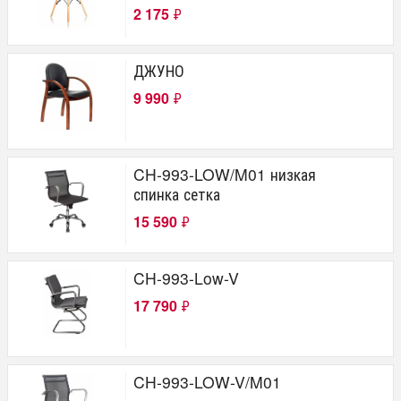
Хорошие кресла
2 175
₽
Everprof
College
Мирэй
ДЖУНО
Norden
Riva chair
9 990
₽
Производство
Россия
Китай
CH-993-LOW/M01 низкая
Белоруссия
спинка сетка
Допустимый вес
15 590
₽
100
120
CH-993-Low-V
250
17 790
₽
Обивка
Ткань стандарт
Ткань TW
Экокожа
CH-993-LOW-V/M01
Кожа с компаньоном