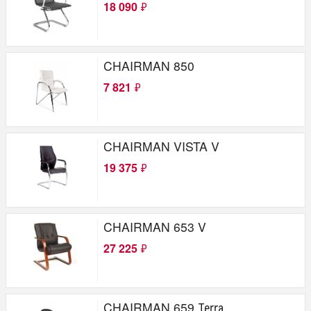
18 090
₽
Сетка
Искусственная кожа
Крестовина
CHAIRMAN 850
Пластик ABC
7 821
₽
Металл
Хромированный металл
Накладки из натурального дерева
CHAIRMAN VISTA V
19 375
₽
CHAIRMAN 653 V
27 225
₽
CHAIRMAN 659 Теrrа