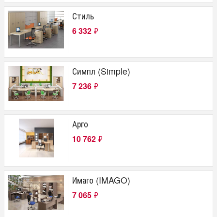
Цена
Стиль
от
до
руб.
6 332
₽
Толщина столешницы
16 мм
Симпл (Simple)
22 мм
25 мм
7 236
₽
28 мм
Гарантия
Арго
12 месяцев
18 месяцев
10 762
₽
60 месяцев
Бренд
Skyland
Имаго (IMAGO)
Софтформ
7 065
₽
Материал