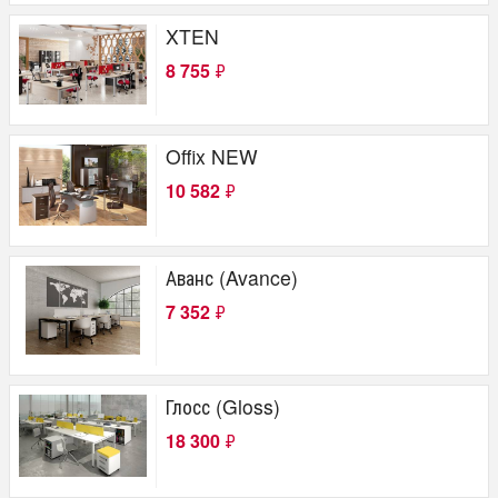
ДСП
XTEN
Производство
8 755
₽
Россия
Белоруссия
Offix NEW
10 582
₽
Аванс (Avance)
7 352
₽
Глосс (Gloss)
18 300
₽