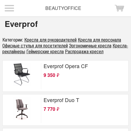
BEAUTYOFFICE
Everprof
Категории:
Кресла для руководителей
Кресла для персонала
Офисные стулья для посетителей
Эргономичные кресла
Кресла-
реклайнеры
Геймерские кресла
Распродажа кресел
Everprof Opera CF
9 350
₽
Everprof Duo T
7 770
₽