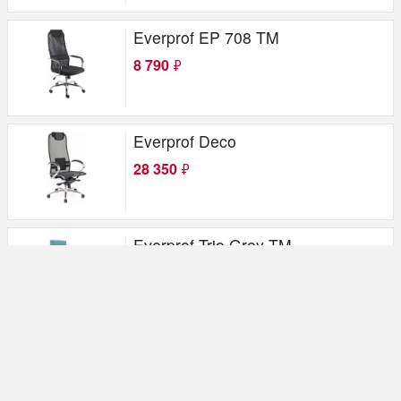
Everprof EP 708 TM
8 790
₽
Everprof Deco
28 350
₽
Everprof Trio Grey TM
14 162
₽
Everprof Paris
26 950
₽