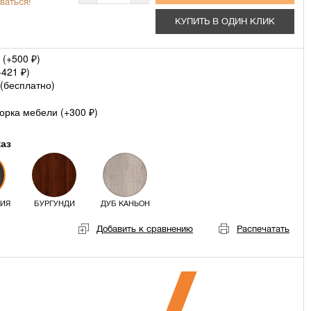
ваться!
КУПИТЬ В ОДИН КЛИК
 (+
500
)
₽
+
421
)
₽
(
бесплатно
)
орка мебели (+
300
)
₽
каз
ГИЯ
БУРГУНДИ
ДУБ КАНЬОН
Добавить к сравнению
Распечатать