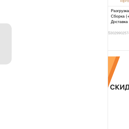
Торго
Разгрузка
Сборка (
Доставка 
S302990257