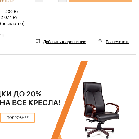
ваться!
 (+
500
)
₽
+
2 074
)
₽
(
бесплатно
)
46
Добавить к сравнению
Распечатать