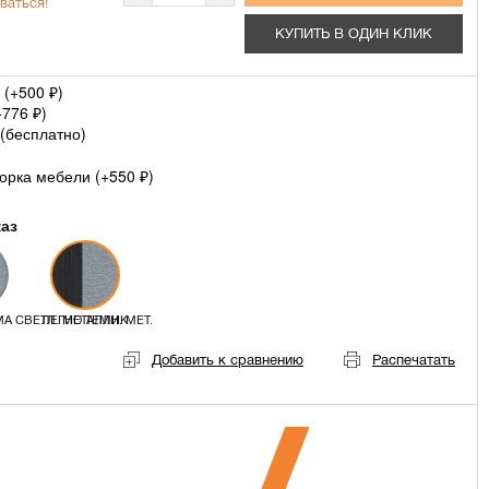
ваться!
КУПИТЬ В ОДИН КЛИК
 (+
500
)
₽
+
776
)
₽
(
бесплатно
)
орка мебели (+
550
)
₽
каз
А СВЕТЛ. МЕТАЛЛИК
ЛЕГНО ТЕМН. МЕТ.
Добавить к сравнению
Распечатать