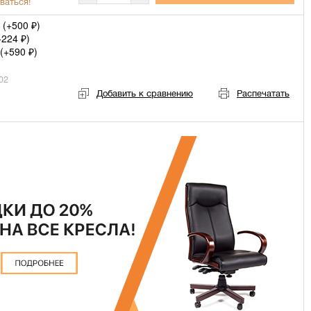
ваться!
 (+
500
)
₽
+
224
)
₽
(+
590
)
₽
02
Добавить к сравнению
Распечатать