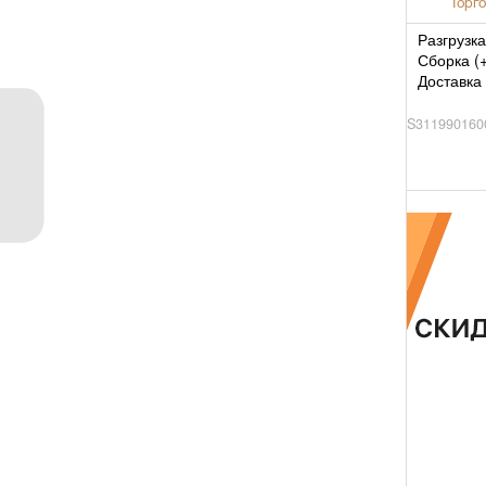
Торго
Разгрузка
Сборка (
Доставка 
S311990160