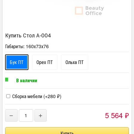
Купить Стол А-004
Габариты: 160х73х76
Бук ПТ
Орех ПТ
Ольха ПТ
В наличии
Сборка мебели (+
280
₽
)
5 564
₽
−
+