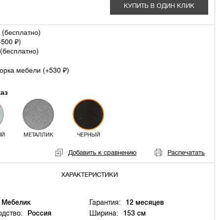
КУПИТЬ В ОДИН КЛИК
 (
бесплатно
)
+
500
)
₽
(
бесплатно
)
орка мебели (+
530
)
₽
каз
ИЙ
МЕТАЛЛИК
ЧЕРНЫЙ
Добавить к сравнению
Распечатать
ХАРАКТЕРИСТИКИ
Мебелик
Гарантия:
12 месяцев
одство:
Россия
Ширина:
153 см