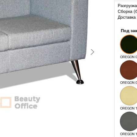
Разгрузка
Сборка (
Доставка 
Под за
OREGON 
OREGON 
OREGON 
OREGON 