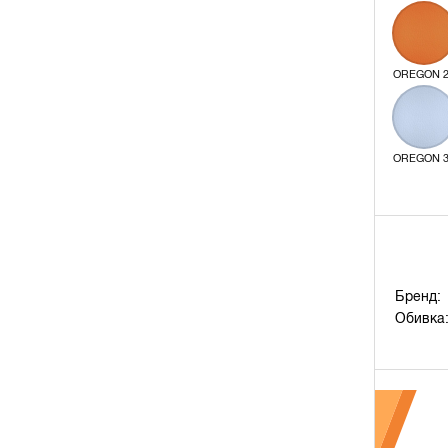
OREGON 
OREGON 
Бренд:
Обивка