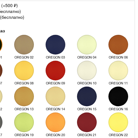
 (+
500
)
₽
бесплатно
)
(
бесплатно
)
каз
01
OREGON 02
OREGON 03
OREGON 04
OREGON 06
07
OREGON 08
OREGON 09
OREGON 10
OREGON 11
12
OREGON 13
OREGON 14
OREGON 15
OREGON 16
17
OREGON 19
OREGON 20
OREGON 21
OREGON 22