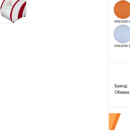
OREGON 
OREGON 
Бренд:
Обивка