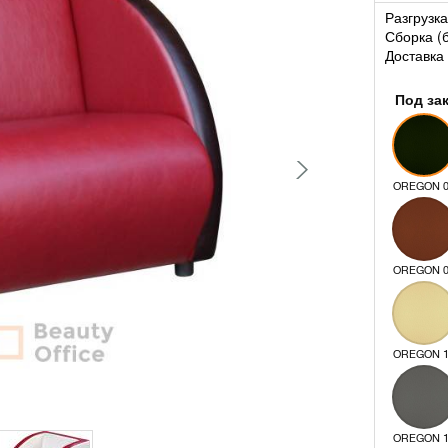
Разгрузка
Сборка (
Доставка 
Под за
OREGON 
OREGON 
OREGON 
OREGON 