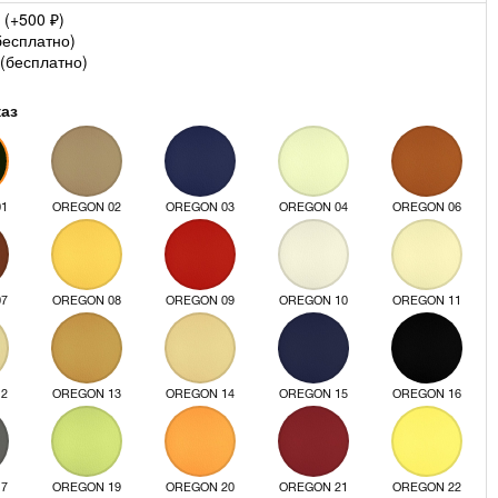
 (+
500
)
₽
бесплатно
)
(
бесплатно
)
каз
01
OREGON 02
OREGON 03
OREGON 04
OREGON 06
07
OREGON 08
OREGON 09
OREGON 10
OREGON 11
12
OREGON 13
OREGON 14
OREGON 15
OREGON 16
17
OREGON 19
OREGON 20
OREGON 21
OREGON 22