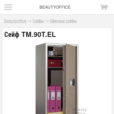
BEAUTYOFFICE
Beautyoffice
→
Сейфы
→
Офисные сейфы
Сейф TM.90T.EL