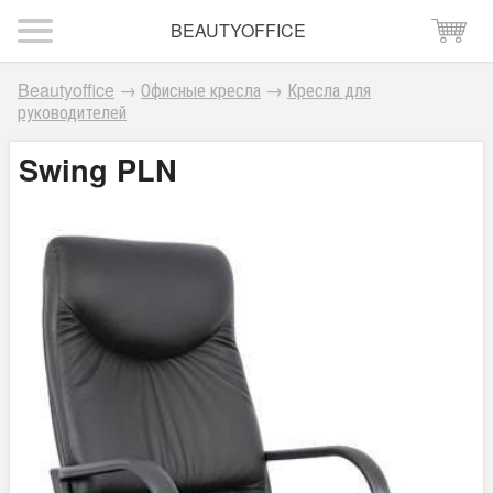
BEAUTYOFFICE
Beautyoffice
→
Офисные кресла
→
Кресла для
руководителей
Swing PLN