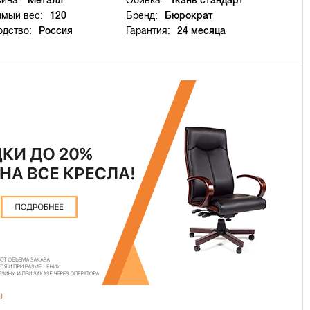
ина:
Металл
Обивка:
Ткань стандарт
имый вес:
120
Бренд:
Бюрократ
одство:
Россия
Гарантия:
24 месяца
!