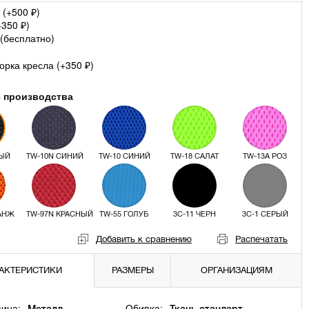
 (+
500
)
₽
+
350
)
₽
(
бесплатно
)
рка кресла (+
350
)
₽
с производства
НЫЙ
TW-10N СИНИЙ
TW-10 СИНИЙ
TW-18 САЛАТ
TW-13A РОЗ
РАНЖ
TW-97N КРАСНЫЙ
TW-55 ГОЛУБ
3С-11 ЧЕРН
3С-1 СЕРЫЙ
Добавить к сравнению
Распечатать
АКТЕРИСТИКИ
РАЗМЕРЫ
ОРГАНИЗАЦИЯМ