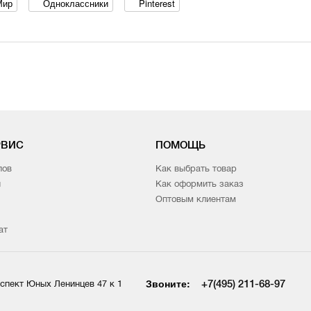
Мир
Одноклассники
Pinterest
РВИС
ПОМОЩЬ
лов
Как выбрать товар
и
Как оформить заказ
Оптовым клиентам
ат
Звоните:
+7(495) 211-68-97
спект Юных Ленинцев 47 к 1