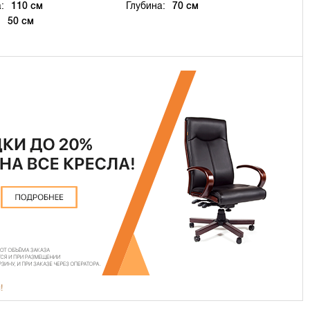
:
110 см
Глубина:
70 см
:
50 см
!