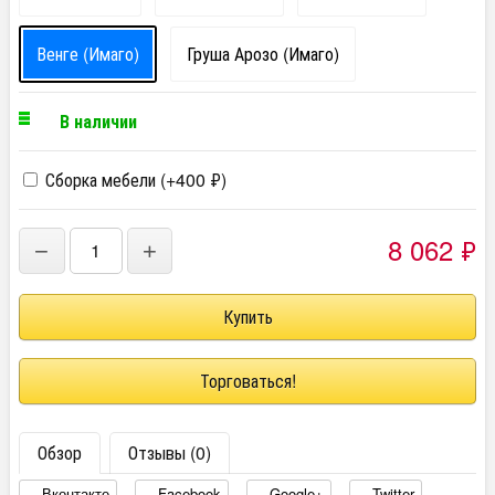
Венге (Имаго)
Груша Арозо (Имаго)
В наличии
Сборка мебели (+
400
₽
)
8 062
₽
−
+
Торговаться!
Обзор
Отзывы (0)
Вконтакте
Facebook
Google+
Twitter