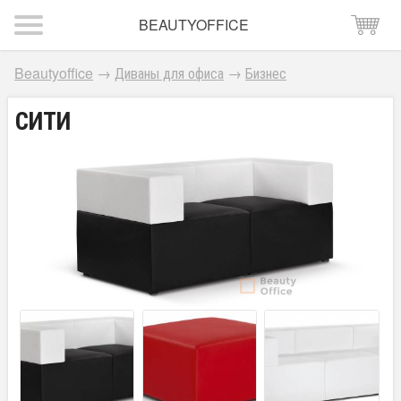
BEAUTYOFFICE
Beautyoffice
→
Диваны для офиса
→
Бизнес
СИТИ