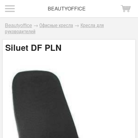
BEAUTYOFFICE
Beautyoffice
→
Офисные кресла
→
Кресла для
руководителей
Siluet DF PLN