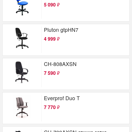
5 090
₽
Pluton gtpHN7
4 999
₽
CH-808AXSN
7 590
₽
Everprof Duo T
7 770
₽