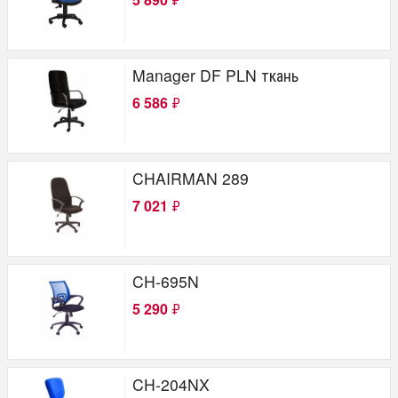
Manager DF PLN ткань
6 586
₽
CHAIRMAN 289
7 021
₽
CH-695N
5 290
₽
CH-204NX