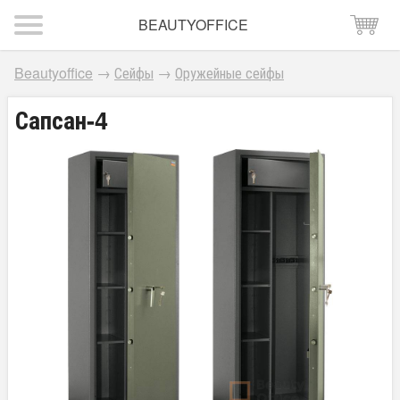
BEAUTYOFFICE
Beautyoffice
→
Сейфы
→
Оружейные сейфы
Сапсан-4