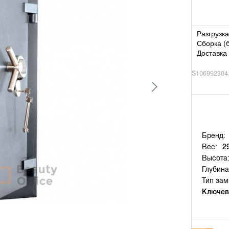
Разгрузка
Сборка (
Доставка 
S106992304
Бренд:
Вес:
2
Высота
Глубина
Тип зам
Ключев