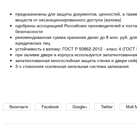
предназначены для защиты документов, ценностей, а также
веществ от несанкционированного доступа (взлома)
одобрены ассоциацией Российских производителей и поста
безопасности
рекомендованная сумма хранения денег до 8 млн. руб. для 
юридических лиц
устойчивость к взлому: ГОСТ Р 50862-2012 - класс 4 (ГОСТ 
при заливке двери и корпуса используется запатентованна
запатентованная многослойная защита стенки и двери се
3-х сторонняя усиленная ригельная система запирания
защита ригельного механизма каленым стеклом
защита замков и ригелей от высверливания и выбивания
система блокировки ригельного механизма при выбивании 
счетчик открывания DLC-100
устройство для опечатывания
отверстие в задней стенке для установки сигнализации
толщина защитного слоя двери – 50 мм, общая толщина дв
Вконтакте
Facebook
Google+
Twitter
Мой 
толщина боковых стенок - 55 мм
комплектуются кодовым электронным замком PS-600 (ПР
наличие анкерного крепления к полу. Анкерный болт в ком
опция – установка трейзера*