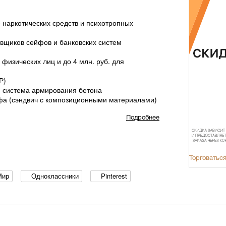
 наркотических средств и психотропных
вщиков сейфов и банковских систем
физических лиц и до 4 млн. руб. для
Р)
я система армирования бетона
йфа (сэндвич с композиционными материалами)
Подробнее
замка
Торговаться
ери - 100 мм
Мир
Одноклассники
Pinterest
ОМЕТ) + ключевой KABA MAUER
плекте