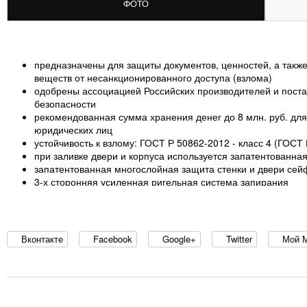
ФОТО
предназначены для защиты документов, ценностей, а также
веществ от несанкционированного доступа (взлома)
одобрены ассоциацией Российских производителей и поста
безопасности
рекомендованная сумма хранения денег до 8 млн. руб. для 
юридических лиц
устойчивость к взлому: ГОСТ Р 50862-2012 - класс 4 (ГОСТ 
при заливке двери и корпуса используется запатентованна
запатентованная многослойная защита стенки и двери се
3-х сторонняя усиленная ригельная система запирания
защита ригельного механизма каленым стеклом
защита замков и ригелей от высверливания и выбивания
система блокировки ригельного механизма при выбивании 
счетчик открывания DLC-100
Вконтакте
Facebook
Google+
Twitter
Мой 
устройство для опечатывания
отверстие в задней стенке для установки сигнализации
толщина защитного слоя двери – 50 мм, общая толщина дв
толщина боковых стенок - 55 мм
комплектуются кодовым электронным замком PS-600 (ПР