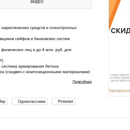
ВИДЕО
 наркотических средств и психотропных
вщиков сейфов и банковских систем
физических лиц и до 4 млн. руб. для
Р)
я система армирования бетона
йфа (сэндвич с композиционными материалами)
Подробнее
Торговаться
замка
Мир
Одноклассники
Pinterest
ери - 100 мм
ОМЕТ)+ ключевой KABA MAUER