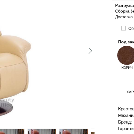
Разгрузка
Сборка (
Доставка 
Сбо
Под за
КОРИЧ
ХАР
Крестов
Механи
Бренд:
Гаранти