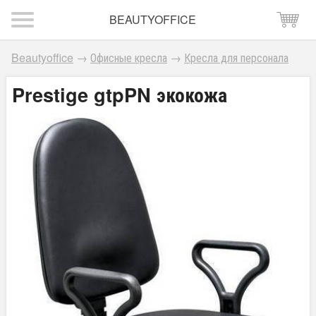
BEAUTYOFFICE
Beautyoffice
→
Офисные кресла
→
Кресла для персонала
Prestige gtpPN экокожа