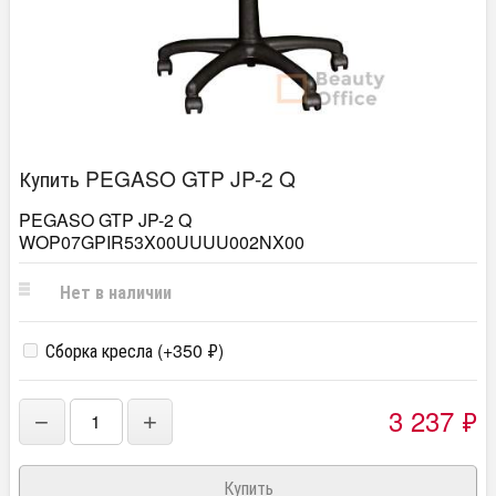
Купить PEGASO GTP JP-2 Q
PEGASO GTP JP-2 Q
WOP07GPIR53X00UUUU002NX00
Нет в наличии
Сборка кресла (+
350
₽
)
3 237
₽
−
+