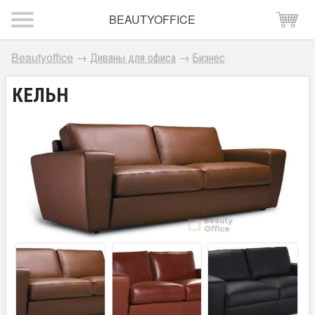
BEAUTYOFFICE
Beautyoffice
→
Диваны для офиса
→
Бизнес
КЕЛЬН