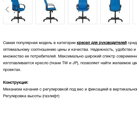
Самая популярная модель в категории
кресел для руководителей
сред
оптимальному соотношению цены и качества. Надежность, удобство и
множество ее потребителей. Максимально широкий спектр современн
изготавливается кресло (ткани TW и JP), позволяет найти желаемое 
проектах.
Конструкция:
Механизм качания с регулировкой под вес и фиксацией в вертикальн
Регулировка высоты (газлифт)
Ограничение по весу: 120 кг
Материал обивки: ткань
Упаковка:
масса: 14,00 кг
3