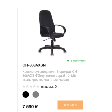
объем: 0,128 м
габариты (мм): 710 x 270 x 670
в наличии
CH-808AXSN
Кресло руководителя Бюрократ CH-
808AXSN/Grey темно-серый 10-128
ткань крестовина пластиковая
отзывы: 0
7 590
₽