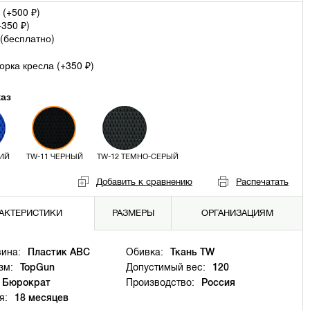
 (+
500
)
₽
+
350
)
₽
(
бесплатно
)
рка кресла (+
350
)
₽
каз
ИЙ
TW-11 ЧЕРНЫЙ
TW-12 ТЕМНО-СЕРЫЙ
Добавить к сравнению
Распечатать
АКТЕРИСТИКИ
РАЗМЕРЫ
ОРГАНИЗАЦИЯМ
ина:
Пластик ABC
Обивка:
Ткань TW
зм:
TopGun
Допустимый вес:
120
Бюрократ
Производство:
Россия
я:
18 месяцев