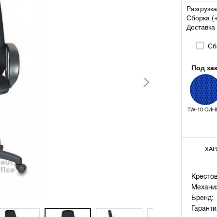
Разгрузка
Сборка (
Доставка 
Сбо
Под за
TW-10 СИН
ХАР
Крестов
Механи
Бренд:
Гаранти