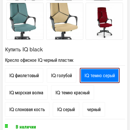
Купить IQ black
Кресло офисное IQ черный пластик
IQ фиолетовый
IQ голубой
IQ темно серый
IQ морская волна
IQ темно красный
IQ слоновая кость
IQ серый
черный
В наличии