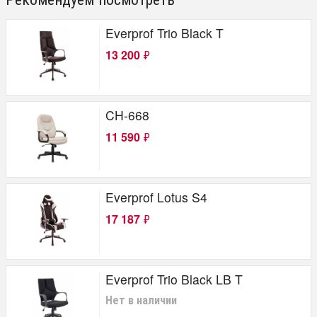
Everprof Trio Black T
13 200
₽
CH-668
11 590
₽
Everprof Lotus S4
17 187
₽
Everprof Trio Black LB T
Нет в наличии