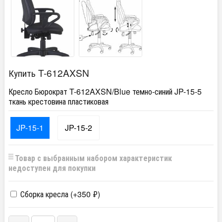
Купить T-612AXSN
Кресло Бюрократ T-612AXSN/Blue темно-синий JP-15-5
ткань крестовина пластиковая
JP-15-1
JP-15-2
Товар с выбранным набором характеристик
недоступен для покупки
Сборка кресла (+
350
₽
)