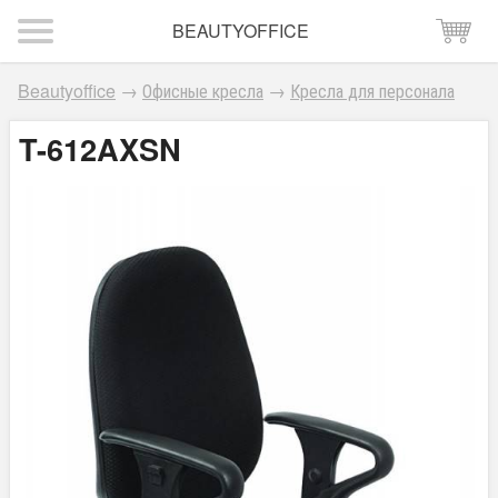
BEAUTYOFFICE
Beautyoffice
→
Офисные кресла
→
Кресла для персонала
T-612AXSN