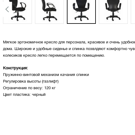
Мягкое эргономичное кресло для персонала, красивое и очень удобное
дома. Широкие и удобные сиденье и спинка позвлдяют комфортно чув
колесиков кресло легко перемещается по помещению.
Конструкция:
Пружинно-винтовой механизм качания спинки
Регулировка высоты (газлифт)
Ограничение по весу: 120 кг
Цвет пластика: черный
Материал обивки: ткань
Упаковка:
масса: 14,00 кг
объем: 0,109 м3
габариты (мм): 590 х 315 х 585