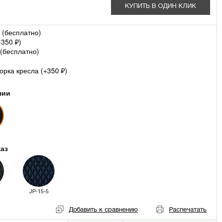
КУПИТЬ В ОДИН КЛИК
 (
бесплатно
)
+
350
)
₽
(
бесплатно
)
рка кресла (+
350
)
₽
чии
каз
JP-15-5
Добавить к сравнению
Распечатать