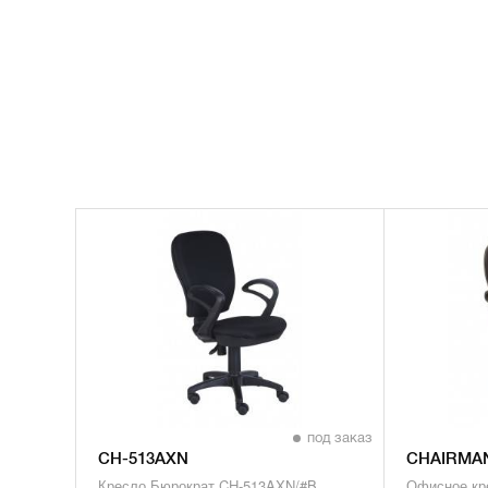
под заказ
CH-513AXN
CHAIRMAN
Кресло Бюрократ CH-513AXN/#B
Офисное кре