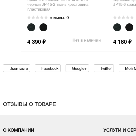
черный JP-15-2 ткань крестовина
JP15-6 крас
пластиковая
отзывы: 0
Нет в наличии
4 390
4 180
₽
₽
Вконтакте
Facebook
Google+
Twitter
Мой 
ОТЗЫВЫ О ТОВАРЕ
О КОМПАНИИ
УСЛУГИ И СЕ