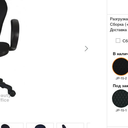
Разгрузка
Сборка (
Доставка 
Сбо
В нали
JP-15-2
Под за
JP-15-1