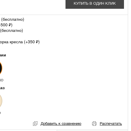
КУПИТЬ В ОДИН КЛИК
 (
бесплатно
)
+
500
)
₽
(
бесплатно
)
рка кресла (+
350
)
₽
чии
КО
каз
О
Добавить к сравнению
Распечатать