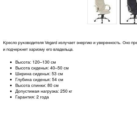
Кресло руководителя Vegard излучает энергию и уверенность. Оно п
и подчеркнет харизму его владельца.
Высота: 120–130 см
Высота сиденья: 40–50 см
Ширина сиденья: 53 см
Глубина сиденья: 54 см
Высота спинки: 80 см
Допустимая нагрузка: 250 кг
Гарантия: 2 года
Параметры упаковки
Размер упаковки (Ш×В×Г): 35×85×65 см
3
Объем упаковки: 0,19 м
Вес брутто: 21 кг