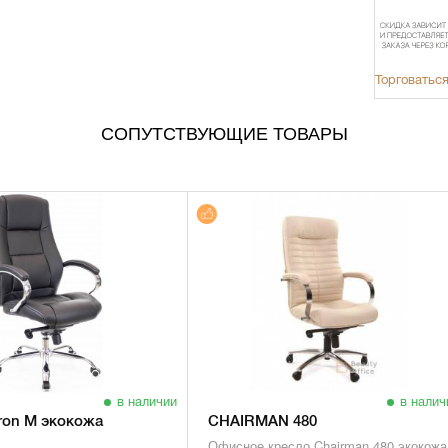
Торговаться
СОПУТСТВУЮЩИЕ ТОВАРЫ
в наличии
в налич
Kron M экокожа
CHAIRMAN 480
Офисное кресло Chairman 480 экокожа