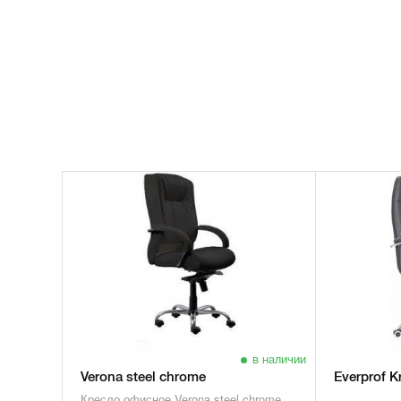
в наличии
Verona steel chrome
Everprof 
Кресло офисное Verona steel chrome