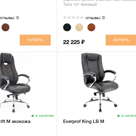
Terra 101 бежевый
отзывы: 0
отзывы: 0
22 225
₽
в наличии
в налич
rift M экокожа
Everprof King LB M