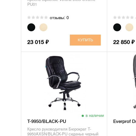
PU01
отзывы: 0
23 015
22 850
₽
₽
в наличии
T-9950/BLACK-PU
Everprof D
Кресло руководителя Бюрократ T-
9950AXSN/BLACK-PU сиденье черный