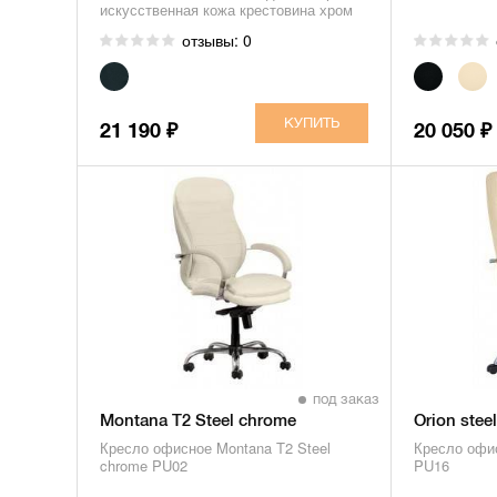
искусственная кожа крестовина хром
отзывы: 0
21 190
20 050
₽
₽
под заказ
Montana T2 Steel chrome
Orion ste
Кресло офисное Montana T2 Steel
Кресло офис
chrome PU02
PU16