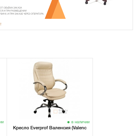
!
ии
в наличии
Кресло Everprof Валенсия (Valencia) M