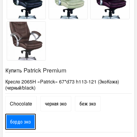
Купить Patrick Premium
Кресло 2065H «Patrick» 67*d73 h113-121 (ЭкоКожа)
(черный/black)
Chocolate
черная эко
беж эко
бордо эко