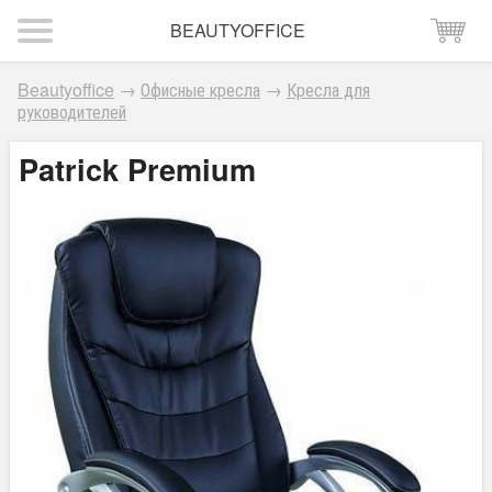
BEAUTYOFFICE
Beautyoffice
→
Офисные кресла
→
Кресла для
руководителей
Patrick Premium