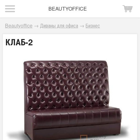
BEAUTYOFFICE
Beautyoffice
→
Диваны для офиса
→
Бизнес
КЛАБ-2