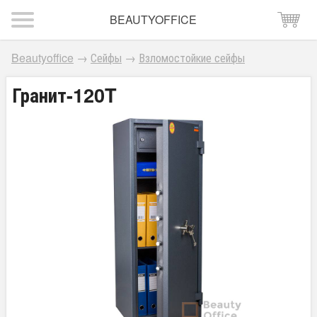
BEAUTYOFFICE
Beautyoffice
→
Сейфы
→
Взломостойкие сейфы
Гранит-120T