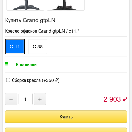
Купить Grand gtpLN
Кресло офисное Grand gtpLN / c11.*
C-11
C 38
В наличии
Сборка кресла (+
350
₽
)
2 903
₽
−
+