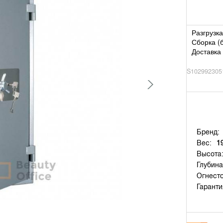
Разгрузка
Сборка (
Доставка 
S102992305
Бренд:
Вес:
1
Высота
Глубина
Огнесто
Гаранти