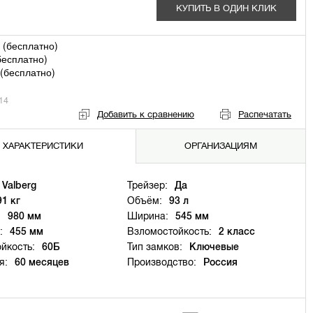
КУПИТЬ В ОДИН КЛИК
 (
бесплатно
)
бесплатно
)
(
бесплатно
)
14
Добавить к сравнению
Распечатать
ХАРАКТЕРИСТИКИ
ОРГАНИЗАЦИЯМ
Valberg
Трейзер:
Да
91 кг
Объём:
93 л
:
980 мм
Ширина:
545 мм
:
455 мм
Взломостойкость:
2 класс
йкость:
60Б
Тип замков:
Ключевые
я:
60 месяцев
Производство:
Россия