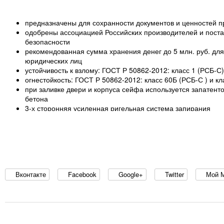
предназначены для сохранности документов и ценностей п
одобрены ассоциацией Российских производителей и поста
безопасности
рекомендованная сумма хранения денег до 5 млн. руб. для 
юридических лиц
устойчивость к взлому: ГОСТ Р 50862-2012: класс 1 (РСБ-С)
огнестойкость: ГОСТ Р 50862-2012: класс 60Б (РСБ-С ) и к
при заливке двери и корпуса сейфа используется запатент
бетона
3-х сторонняя усиленная ригельная система запирания
защита замка и ригелей от высверливания и выбивания
система блокировки ригельного механизма при выбивании 
тепловой замок, усиленный огнестойким уплотнителем
толщина защитного слоя двери – 33мм, общая толщина дв
толщина боковых стенок - 77мм; толщина задней стенки –
комплектуются ключевым замком KABA MAUER
наличие анкерного крепления к полу. Анкерный болт в ком
Вконтакте
Facebook
Google+
Twitter
Мой 