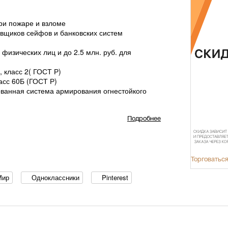
ри пожаре и взломе
вщиков сейфов и банковских систем
физических лиц и до 2.5 млн. руб. для
, класс 2( ГОСТ Р)
ласс 60Б (ГОСТ Р)
ованная система армирования огнестойкого
Подробнее
замка
ери - 105мм
 51мм
Торговаться
плекте
Мир
Одноклассники
Pinterest