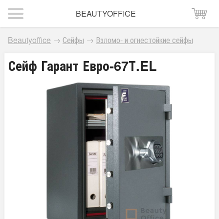
BEAUTYOFFICE
Beautyoffice
→
Сейфы
→
Взломо- и огнестойкие сейфы
Сейф Гарант Евро-67Т.EL