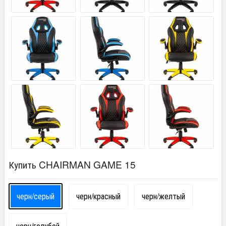
Купить CHAIRMAN GAME 15
черн/серый
черн/красный
черн/желтый
черн/голубой