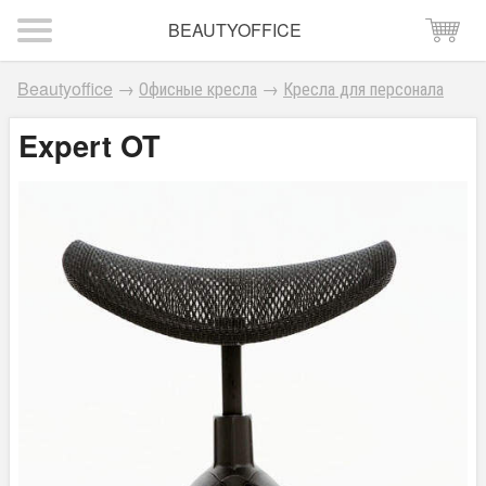
BEAUTYOFFICE
Beautyoffice
→
Офисные кресла
→
Кресла для персонала
Expert OT