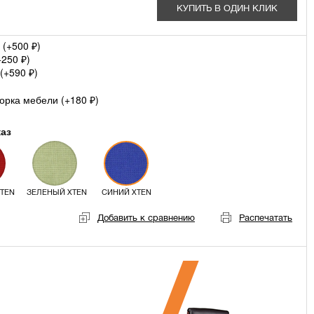
КУПИТЬ В ОДИН КЛИК
 (+
500
)
₽
+
250
)
₽
(+
590
)
₽
орка мебели (+
180
)
₽
каз
TEN
ЗЕЛЕНЫЙ XTEN
СИНИЙ XTEN
Добавить к сравнению
Распечатать