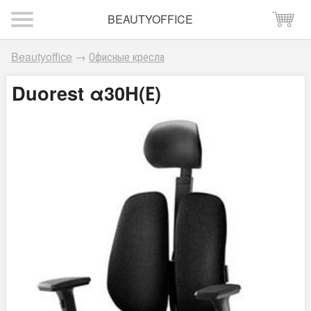
BEAUTYOFFICE
Beautyoffice
→
Офисные кресла
Duorest α30H(Е)