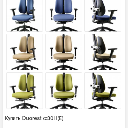
Купить Duorest α30H(Е)