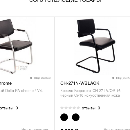
под заказ
под зак
chrome
CH-271N-V/BLACK
й Delta PA chrome / V4.
Кресло Бюрократ CH-271-V/OR-16
черный Or-16 искусственная кожа
отзывы: 0
отзывы: 0
Нет в наличии
Нет в наличи