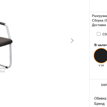
Разгрузка
Сборка (
Доставка 
Сбо
В нали
V 04
ХАР
Обивка
Бренд: