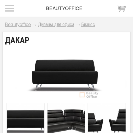
BEAUTYOFFICE
Beautyoffice
→
Диваны для офиса
→
Бизнес
ДАКАР