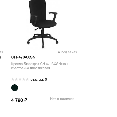
аз
под заказ
 пластик
CH-470AXSN
Кресло Бюрократ CH-470AXSNткань
крестовина пластиковая
отзывы: 0
и
Нет в наличии
4 790
₽