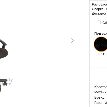
Разгрузка
Сборка (
Доставка 
Сбо
Под за
C-11
Крестов
Механи
Бренд:
Гаранти