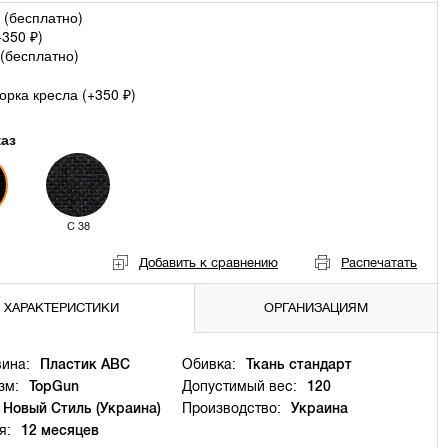
 (
бесплатно
)
+
350
)
₽
(
бесплатно
)
рка кресла (+
350
)
₽
каз
C 38
Добавить к сравнению
Распечатать
ХАРАКТЕРИСТИКИ
ОРГАНИЗАЦИЯМ
ина:
Пластик ABC
Обивка:
Ткань стандарт
зм:
TopGun
Допустимый вес:
120
Новый Стиль (Украина)
Производство:
Украина
я:
12 месяцев