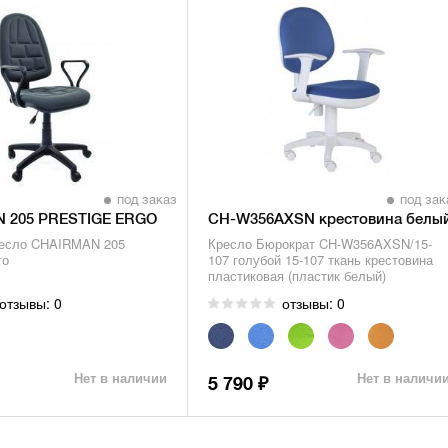
под заказ
под зак
 205 PRESTIGE ERGO
CH-W356AXSN крестовина белый
есло CHAIRMAN 205
Кресло Бюрократ CH-W356AXSN/15-
го
107 голубой 15-107 ткань крестовина
пластиковая (пластик белый)
отзывы: 0
отзывы: 0
Нет в наличии
Нет в наличи
5 790
₽