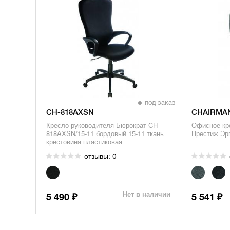
под заказ
CH-818AXSN
CHAIRMAN
Кресло руководителя Бюрократ CH-
Офисное кр
818AXSN/15-11 бордовый 15-11 ткань
Престиж Эр
крестовина пластиковая
отзывы: 0
Нет в наличии
5 490
5 541
₽
₽