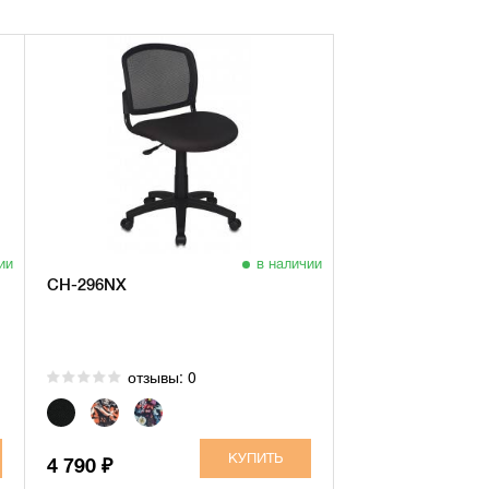
ии
в наличии
CH-296NX
отзывы: 0
4 790
₽