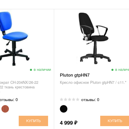
в наличии
в налич
Pluton gtpHN7
ократ CH-204NX/26-22
Кресло офисное Pluton gtpHN7 / c11.*
22 ткань крестовина
я
отзывы: 0
отзывы: 0
4 999
₽