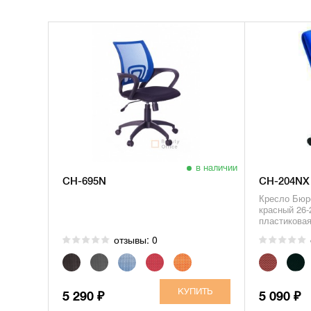
в наличии
CH-695N
CH-204NX
Кресло Бюр
красный 26-
пластикова
отзывы: 0
5 290
5 090
₽
₽