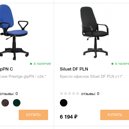
в наличии
в налич
tpPN С
Siluet DF PLN
ное Prestige gtpPN / c24.*
Кресло офисное Siluet DF PLN c11*.
отзывы: 0
отзывы: 0
6 194
₽