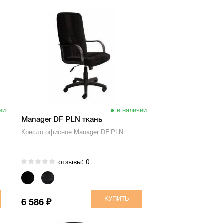
ии
в наличии
Manager DF PLN ткань
Кресло офисное Manager DF PLN
отзывы: 0
6 586
₽