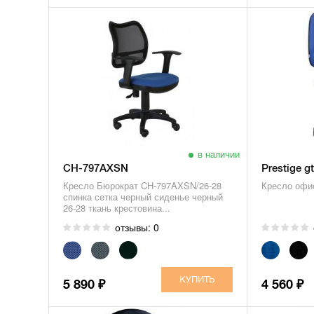
в наличии
CH-797AXSN
Prestige g
Кресло Бюрократ CH-797AXSN/26-28
Кресло офис
спинка сетка черный сиденье черный
26-28 ткань крестовина...
отзывы: 0
5 890
4 560
₽
₽