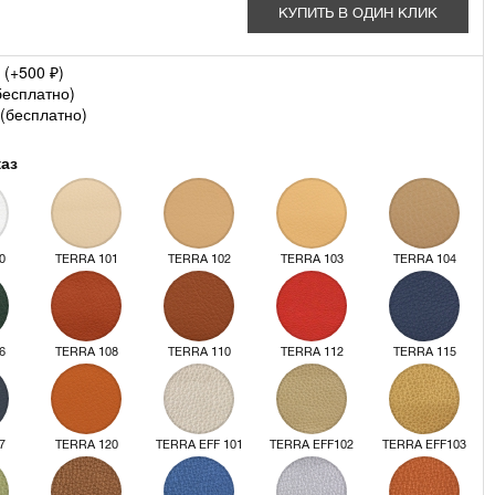
КУПИТЬ В ОДИН КЛИК
 (+
500
)
₽
бесплатно
)
(
бесплатно
)
каз
0
TERRA 101
TERRA 102
TERRA 103
TERRA 104
6
TERRA 108
TERRA 110
TERRA 112
TERRA 115
7
TERRA 120
TERRA EFF 101
TERRA EFF102
TERRA EFF103