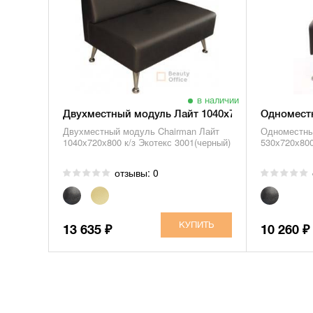
в наличии
Двухместный модуль Лайт 1040х720х800
Одноместн
Двухместный модуль Chairman Лайт
Одноместны
1040х720х800 к/з Экотекс 3001(черный)
530х720х800
отзывы: 0
13 635
10 260
₽
₽