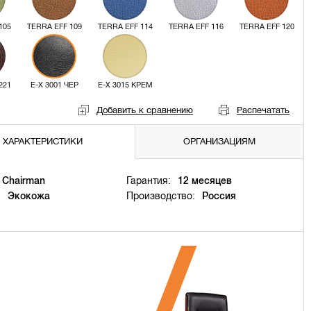
105
TERRA EFF 109
TERRA EFF 114
TERRA EFF 116
TERRA EFF 120
221
E-X 3001 ЧЕР
E-X 3015 КРЕМ
Добавить к сравнению
Распечатать
ХАРАКТЕРИСТИКИ
ОРГАНИЗАЦИЯМ
Chairman
Гарантия:
12 месяцев
:
Экокожа
Производство:
Россия