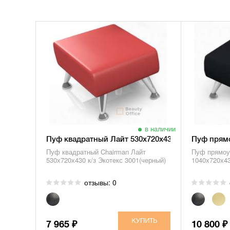
в наличии
Пуф квадратный Лайт 530х720х430
Пуф прямо
Пуф квадратный Chairman Лайт
Пуф прямоу
530х720х430 к/з Экотекс 3001(черный)
1040х720х43
отзывы: 0
7 965
10 800
₽
₽