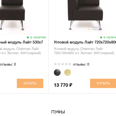
в наличии
в налич
ый модуль Лайт 530х720х800
Угловой модуль Лайт 720х720х80
й модуль Chairman Лайт
Угловой модуль Chairman Лайт
 к/з Экотекс 3001(черный)
720х720х800 к/з Экотекс 3001(черный)
отзывы: 0
отзывы: 0
13 770
₽
ПУФЫ