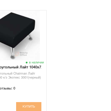
в наличии
угольный Лайт 1040х720х430
гольный Chairman Лайт
0 к/з Экотекс 3001(черный)
отзывы: 0