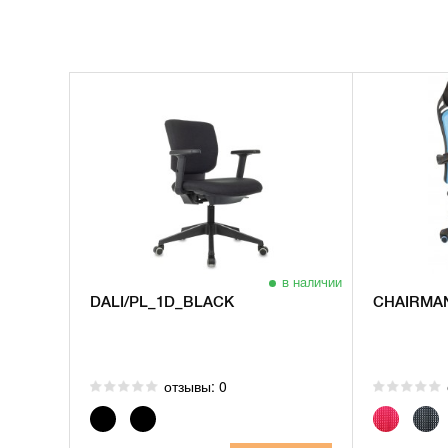
в наличии
DALI/PL_1D_BLACK
CHAIRMAN
отзывы: 0