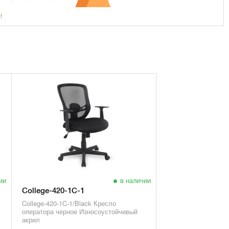
!
ии
в наличии
College-420-1C-1
College-420-1C-1/Black Кресло
оператора черное Износоустойчивый
акрил