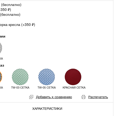
 (
бесплатно
)
+
350
)
₽
(
бесплатно
)
рка кресла (+
350
)
₽
чии
КА
каз
КА
TW-03 СЕТКА
TW-05 СЕТКА
КРАСНАЯ СЕТКА
Добавить к сравнению
Распечатать
ХАРАКТЕРИСТИКИ