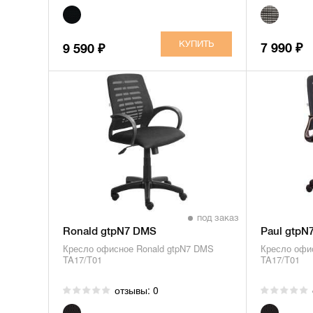
7 990
9 590
₽
₽
под заказ
Ronald gtpN7 DMS
Paul gtpN
Кресло офисное Ronald gtpN7 DMS
Кресло офи
TA17/T01
TA17/T01
отзывы: 0