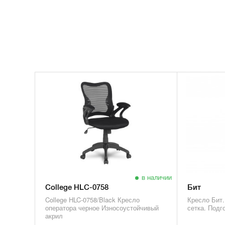
в наличии
College HLC-0758
Бит
College HLC-0758/Black Кресло
Кресло Бит.
оператора черное Износоустойчивый
сетка. Подг
акрил