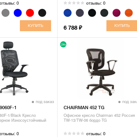
отзывы: 0
отзывы: 0
6 788
₽
под заказ
под зак
-9060F-1
CHAIRMAN 452 TG
060F-1/Black Кресло
Офисное кресло Chairman 452 Россия
ерное Износоустойчивый
TW-13/TW-06 бордо TG
отзывы: 0
отзывы: 0