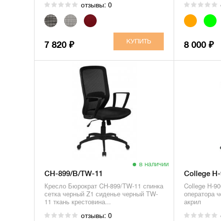
отзывы: 0
7 820
8 000
₽
₽
в наличии
CH-899/B/TW-11
College H
Кресло Бюрократ CH-899/TW-11 спинка
College H-9
сетка черный Z1 сиденье черный TW-
оператора ч
11 ткань крестовина...
акрил
отзывы: 0