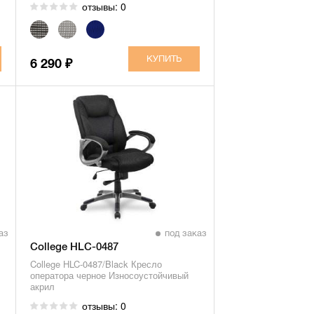
отзывы: 0
6 290
₽
аз
под заказ
College HLC-0487
College HLC-0487/Black Кресло
оператора черное Износоустойчивый
акрил
отзывы: 0