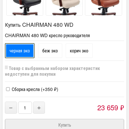
Купить CHAIRMAN 480 WD
CHAIRMAN 480 WD кресло руководителя
черная эко
беж эко
корич эко
Товар с выбранным набором характеристик
недоступен для покупки
Сборка кресла (+
350
₽
)
23 659
₽
−
+