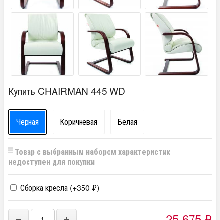
Купить CHAIRMAN 445 WD
Черная
Коричневая
Белая
Товар с выбранным набором характеристик
недоступен для покупки
Сборка кресла (+
350
₽
)
25 675
₽
−
+