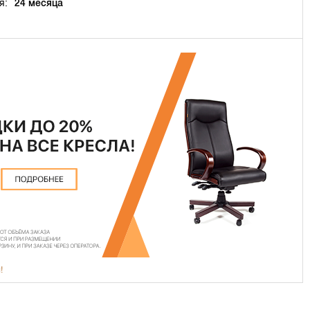
я:
24 месяца
!