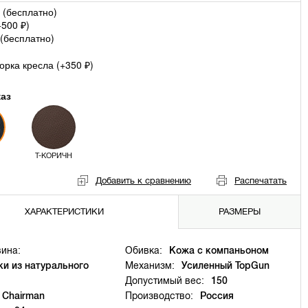
 (
бесплатно
)
+
500
)
₽
(
бесплатно
)
рка кресла (+
350
)
₽
каз
Т-КОРИЧН
Добавить к сравнению
Распечатать
ХАРАКТЕРИСТИКИ
РАЗМЕРЫ
ина:
Обивка:
Кожа с компаньоном
ки из натурального
Механизм:
Усиленный TopGun
Допустимый вес:
150
Chairman
Производство:
Россия