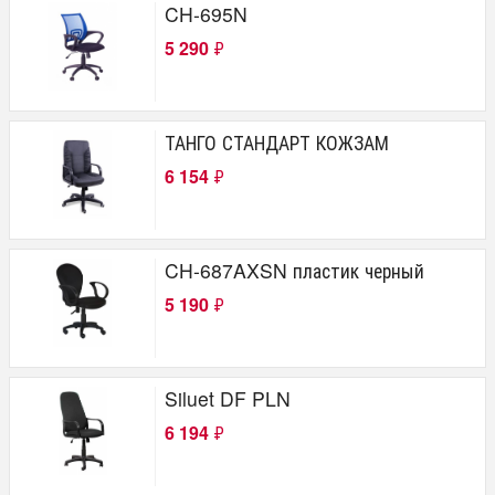
CH-695N
5 290
₽
ТАНГО СТАНДАРТ КОЖЗАМ
6 154
₽
CH-687AXSN пластик черный
5 190
₽
Siluet DF PLN
6 194
₽